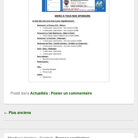
Posté dans
Actualités
|
Poster un commentaire
Navigation
←
Plus anciens
Mentions légales
-
Contact
-