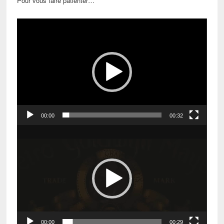
Pour vous faire patienter…
Lecteur
vidéo
00:00
00:32
Lecteur
vidéo
00:00
00:29