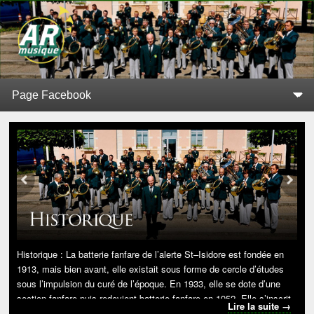
L'Alerte de Replonges
BATTERIE-FANFARE SITUÉE À REPLONGES (AIN)
Menu principal
Aller au contenu principal
Aller au contenu secondaire
Historique
: La batterie fanfare de l’alerte St–Isidore est fondée en
1913, mais bien avant, elle existait sous forme de cercle d’études
sous l’impulsion du curé de l’époque. En 1933, elle se dote d’une
section fanfare puis redevient batterie fanfare en 1952. Elle s’inscrit
Lire la suite
→