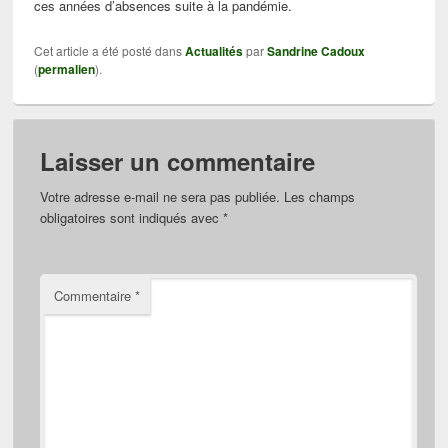
ces années d’absences suite à la pandémie.
Cet article a été posté dans
Actualités
par
Sandrine Cadoux
(
permalien
).
Laisser un commentaire
Votre adresse e-mail ne sera pas publiée.
Les champs
obligatoires sont indiqués avec
*
Commentaire
*