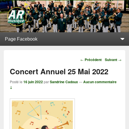
L'Alerte de Replonges
BATTERIE-FANFARE SITUÉE À REPLONGES (AIN)
Menu principal
Aller au contenu principal
Aller au contenu secondaire
Navigation
←
Précédent
Suivant
→
Concert Annuel 25 Mai 2022
Posté le
16 juin 2022
par
Sandrine Cadoux
—
Aucun commentaire
↓