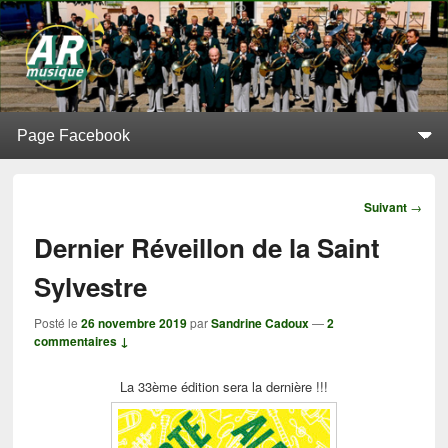
L'Alerte de Replonges
BATTERIE-FANFARE SITUÉE À REPLONGES (AIN)
Menu principal
Aller au contenu principal
Aller au contenu secondaire
Navigation
Suivant
→
Dernier Réveillon de la Saint
Sylvestre
Posté le
26 novembre 2019
par
Sandrine Cadoux
—
2
commentaires ↓
La 33ème édition sera la dernière !!!