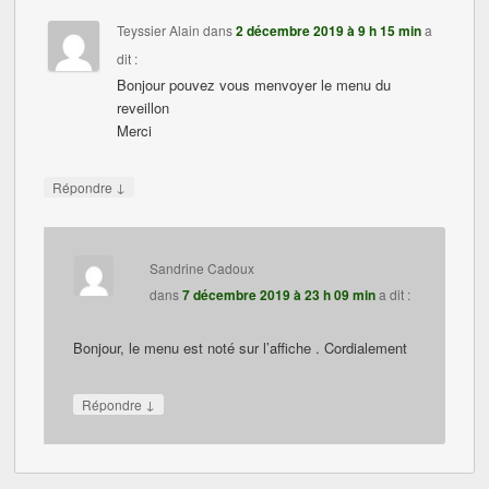
Teyssier Alain
dans
2 décembre 2019 à 9 h 15 min
a
dit :
Bonjour pouvez vous menvoyer le menu du
reveillon
Merci
↓
Répondre
Sandrine Cadoux
dans
7 décembre 2019 à 23 h 09 min
a dit :
Bonjour, le menu est noté sur l’affiche . Cordialement
↓
Répondre