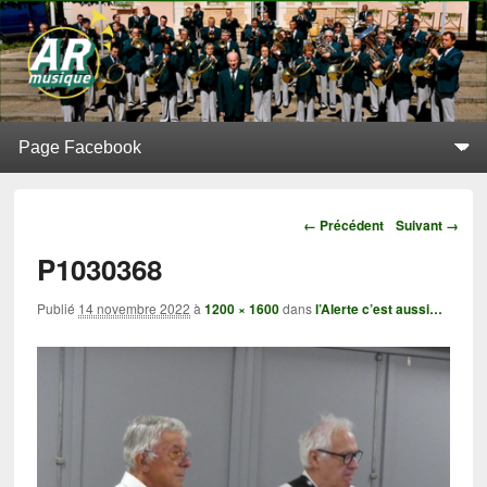
L'Alerte de Replonges
BATTERIE-FANFARE SITUÉE À REPLONGES (AIN)
Menu principal
Aller au contenu principal
Aller au contenu secondaire
Navigation
← Précédent
Suivant →
P1030368
Publié
14 novembre 2022
à
1200 × 1600
dans
l’Alerte c’est aussi…