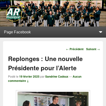
L'Alerte de Replonges
BATTERIE-FANFARE SITUÉE À REPLONGES (AIN)
Menu principal
Aller au contenu principal
Aller au contenu secondaire
Navigation
←
Précédent
Suivant
→
Replonges : Une nouvelle
Présidente pour l’Alerte
Posté le
19 février 2025
par
Sandrine Cadoux
—
Aucun
commentaire ↓