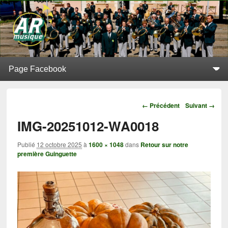
L'Alerte de Replonges
BATTERIE-FANFARE SITUÉE À REPLONGES (AIN)
Menu principal
Aller au contenu principal
Aller au contenu secondaire
Navigation
← Précédent
Suivant →
IMG-20251012-WA0018
Publié
12 octobre 2025
à
1600 × 1048
dans
Retour sur notre
première Guinguette