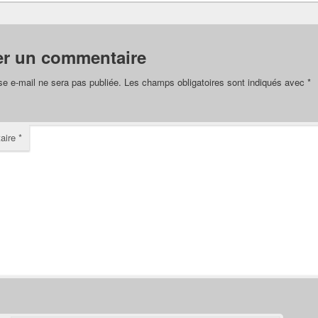
er un commentaire
se e-mail ne sera pas publiée.
Les champs obligatoires sont indiqués avec
*
aire
*