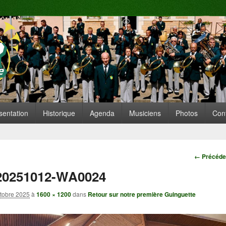
te de Replonges
ARE SITUÉE À REPLONGES (AIN)
 principal
nu secondaire
sentation
Historique
Agenda
Musiciens
Photos
Con
Navigatio
← Précéde
20251012-WA0024
tobre 2025
à
1600 × 1200
dans
Retour sur notre première Guinguette