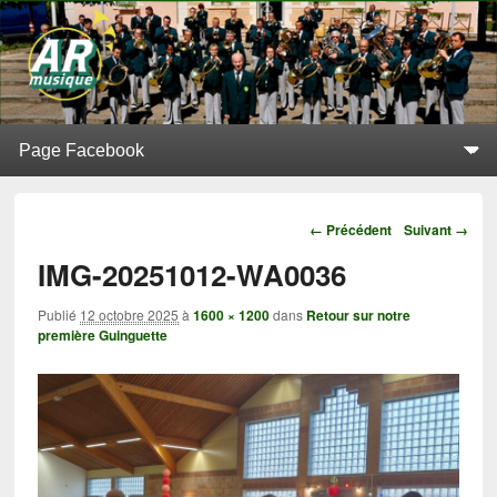
L'Alerte de Replonges
BATTERIE-FANFARE SITUÉE À REPLONGES (AIN)
Menu principal
Aller au contenu principal
Aller au contenu secondaire
Navigation
← Précédent
Suivant →
IMG-20251012-WA0036
Publié
12 octobre 2025
à
1600 × 1200
dans
Retour sur notre
première Guinguette