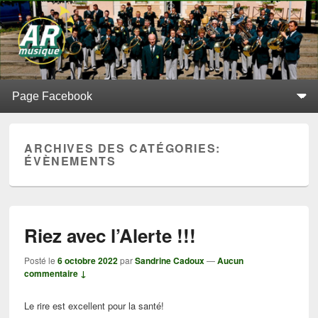
L'Alerte de Replonges
BATTERIE-FANFARE SITUÉE À REPLONGES (AIN)
Menu principal
Aller au contenu principal
Aller au contenu secondaire
ARCHIVES DES CATÉGORIES:
ÉVÈNEMENTS
Riez avec l’Alerte !!!
Posté le
6 octobre 2022
par
Sandrine Cadoux
—
Aucun
commentaire ↓
Le rire est excellent pour la santé!