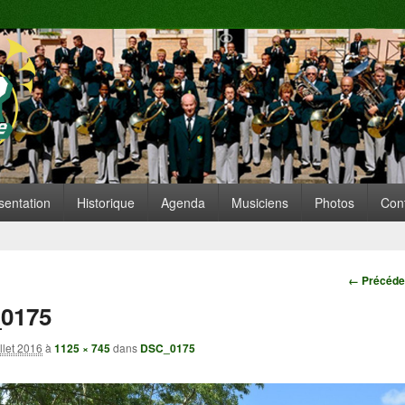
te de Replonges
ARE SITUÉE À REPLONGES (AIN)
 principal
nu secondaire
sentation
Historique
Agenda
Musiciens
Photos
Con
Navigatio
← Précéde
0175
illet 2016
à
1125 × 745
dans
DSC_0175