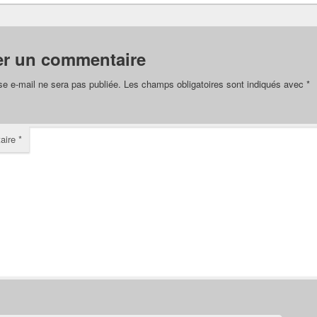
er un commentaire
se e-mail ne sera pas publiée.
Les champs obligatoires sont indiqués avec
*
aire
*