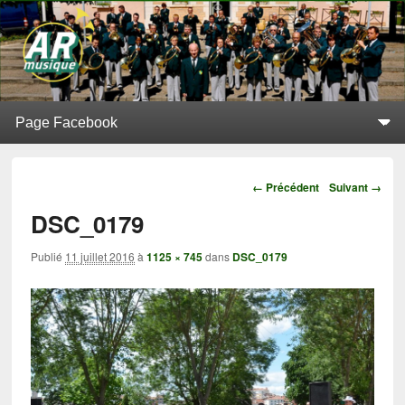
L'Alerte de Replonges
BATTERIE-FANFARE SITUÉE À REPLONGES (AIN)
Menu principal
Aller au contenu principal
Aller au contenu secondaire
Navigation
← Précédent
Suivant →
DSC_0179
Publié
11 juillet 2016
à
1125 × 745
dans
DSC_0179