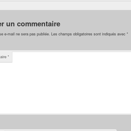
er un commentaire
se e-mail ne sera pas publiée.
Les champs obligatoires sont indiqués avec
*
aire
*