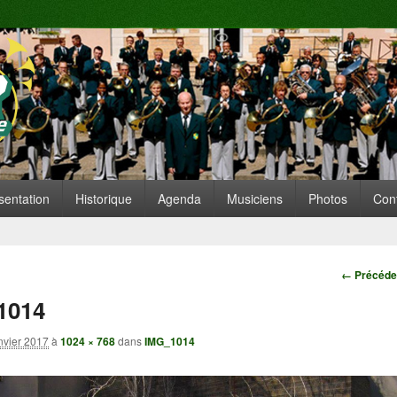
te de Replonges
ARE SITUÉE À REPLONGES (AIN)
 principal
nu secondaire
sentation
Historique
Agenda
Musiciens
Photos
Con
Navigatio
← Précéde
1014
nvier 2017
à
1024 × 768
dans
IMG_1014