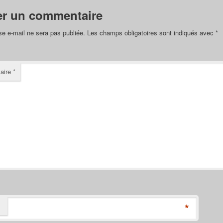
er un commentaire
se e-mail ne sera pas publiée.
Les champs obligatoires sont indiqués avec
*
aire
*
*