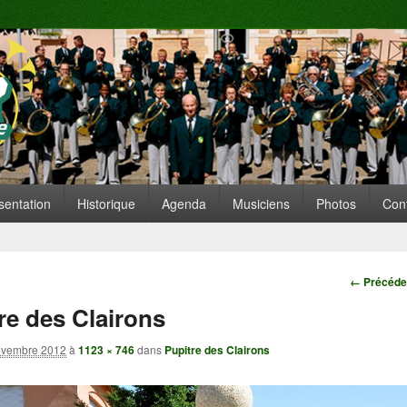
te de Replonges
ARE SITUÉE À REPLONGES (AIN)
 principal
nu secondaire
sentation
Historique
Agenda
Musiciens
Photos
Con
Navigatio
← Précéde
re des Clairons
ovembre 2012
à
1123 × 746
dans
Pupitre des Clairons