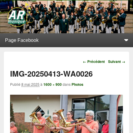
L'Alerte de Replonges
BATTERIE-FANFARE SITUÉE À REPLONGES (AIN)
Menu principal
Aller au contenu principal
Aller au contenu secondaire
Navigation
← Précédent
Suivant →
IMG-20250413-WA0026
Publié
8 mai 2025
à
1600 × 900
dans
Photos