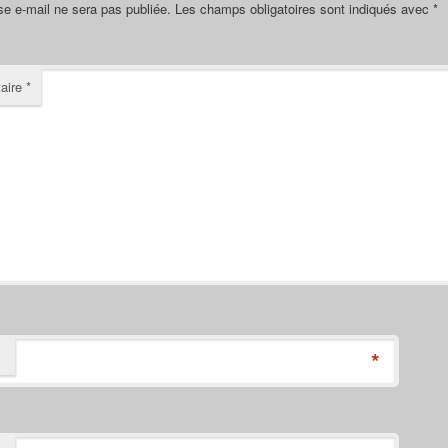
se e-mail ne sera pas publiée.
Les champs obligatoires sont indiqués avec
*
aire
*
*