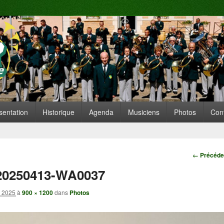
te de Replonges
ARE SITUÉE À REPLONGES (AIN)
 principal
nu secondaire
sentation
Historique
Agenda
Musiciens
Photos
Con
Navigatio
← Précéde
20250413-WA0037
i 2025
à
900 × 1200
dans
Photos