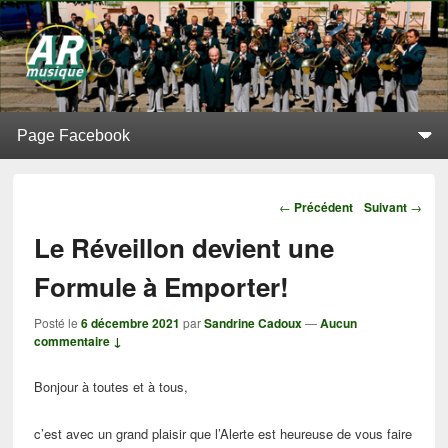
L'Alerte de Replonges
BATTERIE-FANFARE SITUÉE À REPLONGES (AIN)
Menu principal
Aller au contenu principal
Aller au contenu secondaire
Navigation
←
Précédent
Suivant
→
Le Réveillon devient une
Formule à Emporter!
Posté le
6 décembre 2021
par
Sandrine Cadoux
—
Aucun
commentaire ↓
Bonjour à toutes et à tous,
c’est avec un grand plaisir que l’Alerte est heureuse de vous faire