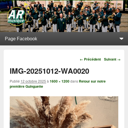
L'Alerte de Replonges
BATTERIE-FANFARE SITUÉE À REPLONGES (AIN)
Menu principal
Aller au contenu principal
Aller au contenu secondaire
Navigation
← Précédent
Suivant →
IMG-20251012-WA0020
Publié
12 octobre 2025
à
1600 × 1200
dans
Retour sur notre
première Guinguette