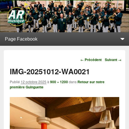
L'Alerte de Replonges
BATTERIE-FANFARE SITUÉE À REPLONGES (AIN)
Menu principal
Aller au contenu principal
Aller au contenu secondaire
Navigation
← Précédent
Suivant →
IMG-20251012-WA0021
Publié
12 octobre 2025
à
900 × 1200
dans
Retour sur notre
première Guinguette