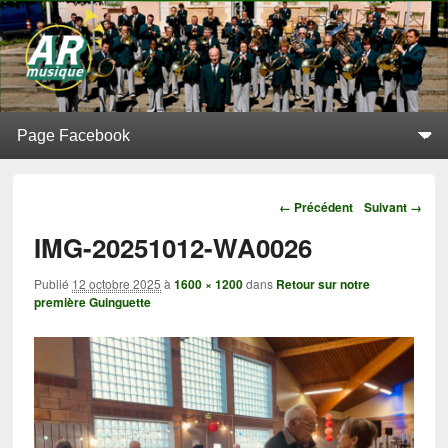
L'Alerte de Replonges
BATTERIE-FANFARE SITUÉE À REPLONGES (AIN)
Menu principal
Aller au contenu principal
Aller au contenu secondaire
Navigation
← Précédent
Suivant →
IMG-20251012-WA0026
Publié
12 octobre 2025
à
1600 × 1200
dans
Retour sur notre
première Guinguette