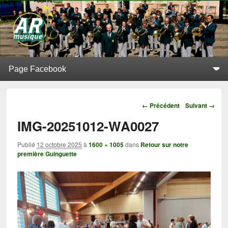
L'Alerte de Replonges
BATTERIE-FANFARE SITUÉE À REPLONGES (AIN)
Menu principal
Aller au contenu principal
Aller au contenu secondaire
Navigation
← Précédent
Suivant →
IMG-20251012-WA0027
Publié
12 octobre 2025
à
1600 × 1005
dans
Retour sur notre
première Guinguette