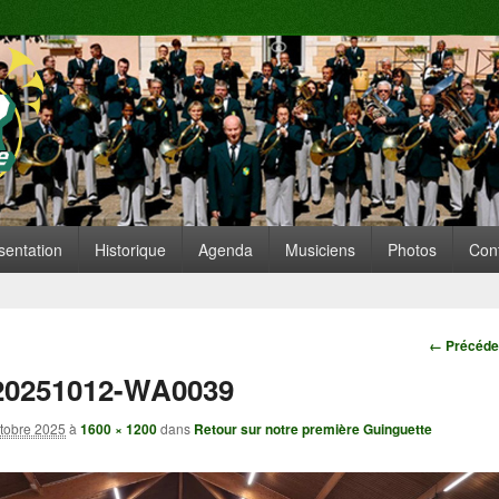
te de Replonges
ARE SITUÉE À REPLONGES (AIN)
 principal
nu secondaire
sentation
Historique
Agenda
Musiciens
Photos
Con
Navigatio
← Précéde
20251012-WA0039
tobre 2025
à
1600 × 1200
dans
Retour sur notre première Guinguette