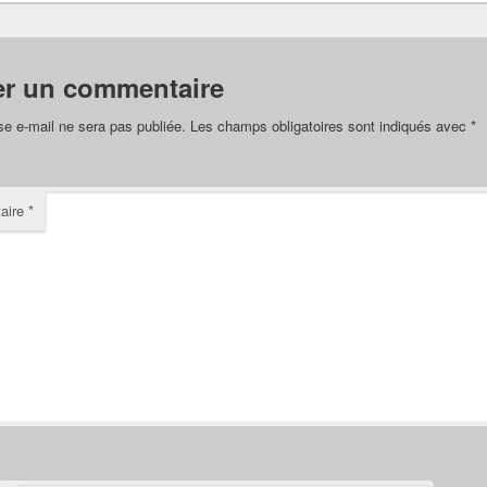
er un commentaire
se e-mail ne sera pas publiée.
Les champs obligatoires sont indiqués avec
*
aire
*