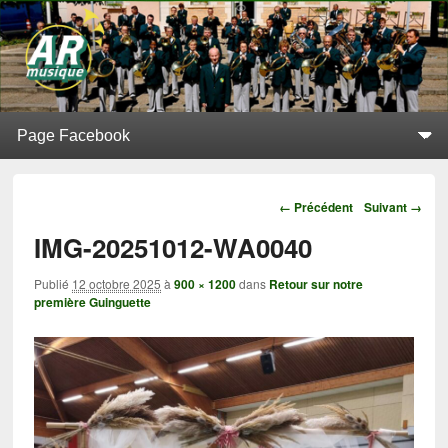
L'Alerte de Replonges
BATTERIE-FANFARE SITUÉE À REPLONGES (AIN)
Menu principal
Aller au contenu principal
Aller au contenu secondaire
Navigation
← Précédent
Suivant →
IMG-20251012-WA0040
Publié
12 octobre 2025
à
900 × 1200
dans
Retour sur notre
première Guinguette