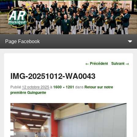
L'Alerte de Replonges
BATTERIE-FANFARE SITUÉE À REPLONGES (AIN)
Menu principal
Aller au contenu principal
Aller au contenu secondaire
Navigation
← Précédent
Suivant →
IMG-20251012-WA0043
Publié
12 octobre 2025
à
1600 × 1201
dans
Retour sur notre
première Guinguette