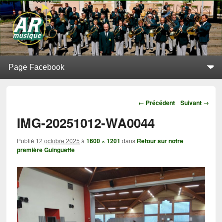
L'Alerte de Replonges
BATTERIE-FANFARE SITUÉE À REPLONGES (AIN)
Menu principal
Aller au contenu principal
Aller au contenu secondaire
Navigation
← Précédent
Suivant →
IMG-20251012-WA0044
Publié
12 octobre 2025
à
1600 × 1201
dans
Retour sur notre
première Guinguette