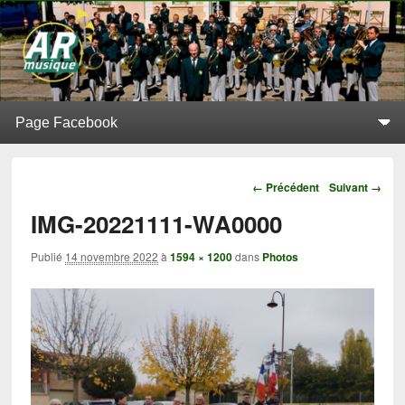
L'Alerte de Replonges
BATTERIE-FANFARE SITUÉE À REPLONGES (AIN)
Menu principal
Aller au contenu principal
Aller au contenu secondaire
Navigation
← Précédent
Suivant →
IMG-20221111-WA0000
Publié
14 novembre 2022
à
1594 × 1200
dans
Photos