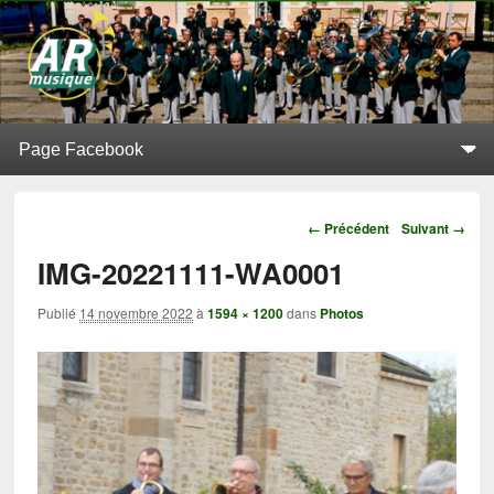
L'Alerte de Replonges
BATTERIE-FANFARE SITUÉE À REPLONGES (AIN)
Menu principal
Aller au contenu principal
Aller au contenu secondaire
Navigation
← Précédent
Suivant →
IMG-20221111-WA0001
Publié
14 novembre 2022
à
1594 × 1200
dans
Photos